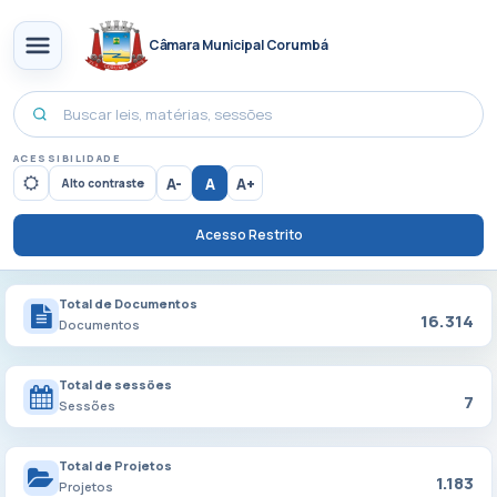
Câmara Municipal Corumbá
ACESSIBILIDADE
A-
A
A+
Alto contraste
Acesso Restrito
Total de Documentos
16.314
Documentos
Total de sessões
7
Sessões
Total de Projetos
1.183
Projetos