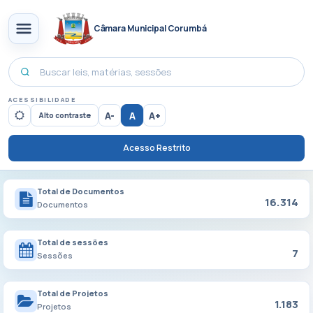
Câmara Municipal Corumbá
ACESSIBILIDADE
A-
A
A+
Alto contraste
Acesso Restrito
Total de Documentos
16.314
Documentos
Total de sessões
7
Sessões
Total de Projetos
1.183
Projetos