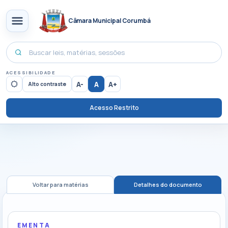
Câmara Municipal Corumbá
ACESSIBILIDADE
A-
A
A+
Alto contraste
Acesso Restrito
Voltar para matérias
Detalhes do documento
EMENTA