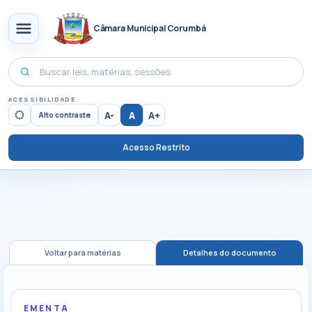
Câmara Municipal Corumbá
ACESSIBILIDADE
A-
A
A+
Alto contraste
Acesso Restrito
Voltar para matérias
Detalhes do documento
EMENTA