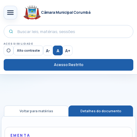
Câmara Municipal Corumbá
ACESSIBILIDADE
A-
A
A+
Alto contraste
Acesso Restrito
Voltar para matérias
Detalhes do documento
EMENTA